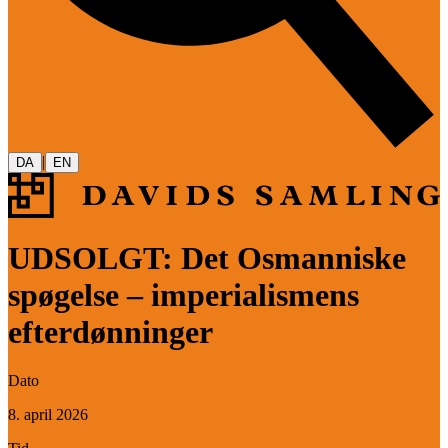
|
DA
EN
UDSOLGT: Det Osmanniske
spøgelse – imperialismens
efterdønninger
Dato
8. april 2026