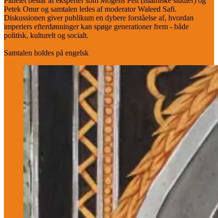
Panelet består af eksperter som Mogens Pelt (islamiske studier) og
Petek Onur og samtalen ledes af moderator Waleed Safi.
Diskussionen giver publikum en dybere forståelse af, hvordan
imperiers efterdønninger kan spøge generationer frem - både
politisk, kulturelt og socialt.
Samtalen holdes på engelsk