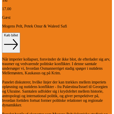
Tid
17.00
Gæst
Mogens Pelt, Petek Onur & Waleed Safi
Køb billet
Når imperier kollapser, forsvinder de ikke blot, de efterlader sig arv,
traumer og vedvarende politiske konflikter. I denne samtale
undersøger vi, hvordan Osmannerriget stadig spøger i nutidens
Mellemøsten, Kaukasus og på Krim.
Panelet diskuterer, hvilke linjer der kan trækkes mellem imperiets
opløsning og nutidens konflikter - fra Palæstina/Israel til Georgien
og Ukraine. Samtalen udfolder sig i krydsfeltet mellem historie,
antropologi og international politik, og giver perspektiver på,
hvordan fortiden fortsat former politiske relationer og regionale
dynamikker.