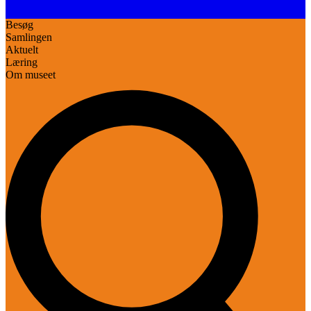
Besøg
Samlingen
Aktuelt
Læring
Om museet