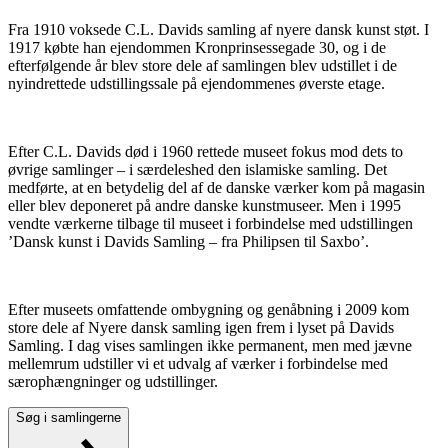
Fra 1910 voksede C.L. Davids samling af nyere dansk kunst støt. I
1917 købte han ejendommen Kronprinsessegade 30, og i de
efterfølgende år blev store dele af samlingen blev udstillet i de
nyindrettede udstillingssale på ejendommenes øverste etage.
Efter C.L. Davids død i 1960 rettede museet fokus mod dets to
øvrige samlinger – i særdeleshed den islamiske samling. Det
medførte, at en betydelig del af de danske værker kom på magasin
eller blev deponeret på andre danske kunstmuseer. Men i 1995
vendte værkerne tilbage til museet i forbindelse med udstillingen
’Dansk kunst i Davids Samling – fra Philipsen til Saxbo’.
Efter museets omfattende ombygning og genåbning i 2009 kom
store dele af Nyere dansk samling igen frem i lyset på Davids
Samling. I dag vises samlingen ikke permanent, men med jævne
mellemrum udstiller vi et udvalg af værker i forbindelse med
særophængninger og udstillinger.
Søg i samlingerne