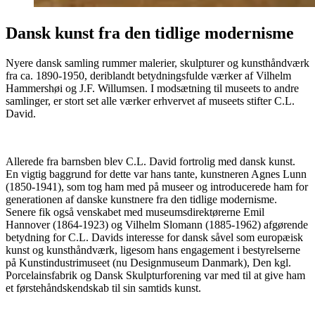
Dansk kunst fra den tidlige modernisme
Nyere dansk samling rummer malerier, skulpturer og kunsthåndværk
fra ca. 1890-1950, deriblandt betydningsfulde værker af Vilhelm
Hammershøi og J.F. Willumsen. I modsætning til museets to andre
samlinger, er stort set alle værker erhvervet af museets stifter C.L.
David.
Allerede fra barnsben blev C.L. David fortrolig med dansk kunst.
En vigtig baggrund for dette var hans tante, kunstneren Agnes Lunn
(1850-1941), som tog ham med på museer og introducerede ham for
generationen af danske kunstnere fra den tidlige modernisme.
Senere fik også venskabet med museumsdirektørerne Emil
Hannover (1864-1923) og Vilhelm Slomann (1885-1962) afgørende
betydning for C.L. Davids interesse for dansk såvel som europæisk
kunst og kunsthåndværk, ligesom hans engagement i bestyrelserne
på Kunstindustrimuseet (nu Designmuseum Danmark), Den kgl.
Porcelainsfabrik og Dansk Skulpturforening var med til at give ham
et førstehåndskendskab til sin samtids kunst.