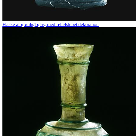
Flaske af grønligt glas, med reliefslebet dekoration