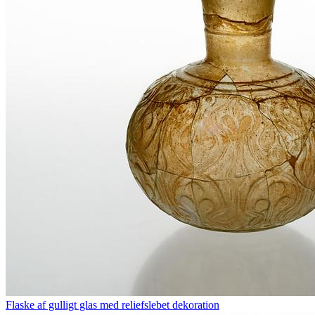
Flaske af gulligt glas med reliefslebet dekoration