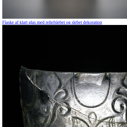
Flaske af klart glas med reliefslebet og slebet dekoration