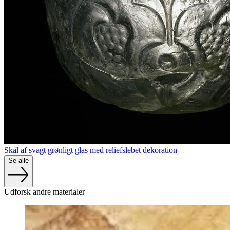
Skål af svagt grønligt glas med reliefslebet dekoration
Se alle
Udforsk andre materialer