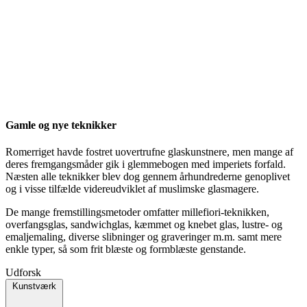
Gamle og nye teknikker
Romerriget havde fostret uovertrufne glaskunstnere, men mange af
deres fremgangsmåder gik i glemmebogen med imperiets forfald.
Næsten alle teknikker blev dog gennem århundrederne genoplivet
og i visse tilfælde videreudviklet af muslimske glasmagere.
De mange fremstillingsmetoder omfatter millefiori-teknikken,
overfangsglas, sandwichglas, kæmmet og knebet glas, lustre- og
emaljemaling, diverse slibninger og graveringer m.m. samt mere
enkle typer, så som frit blæste og formblæste genstande.
Udforsk
Kunstværk