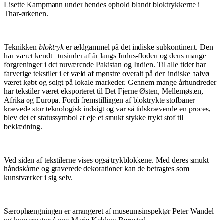
Lisette Kampmann under hendes ophold blandt bloktrykkerne i
Thar-ørkenen.
Teknikken
bloktryk
er ældgammel på det indiske subkontinent. Den
har været kendt i tusinder af år langs Indus-floden og dens mange
forgreninger i det nuværende Pakistan og Indien. Til alle tider har
farverige tekstiler i et væld af mønstre overalt på den indiske halvø
været købt og solgt på lokale markeder. Gennem mange århundreder
har tekstiler været eksporteret til Det Fjerne Østen, Mellemøsten,
Afrika og Europa. Fordi fremstillingen af bloktrykte stofbaner
krævede stor teknologisk indsigt og var så tidskrævende en proces,
blev det et statussymbol at eje et smukt stykke trykt stof til
beklædning.
Ved siden af tekstilerne vises også trykblokkene. Med deres smukt
håndskårne og graverede dekorationer kan de betragtes som
kunstværker i sig selv.
Særophængningen er arrangeret af museumsinspektør Peter Wandel
og konservator Anne-Marie Keblow Bernsted.