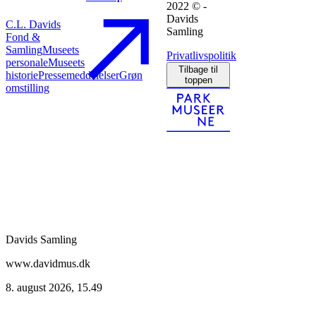
2022 © -
Davids
C.L. Davids
Samling
Fond &
Samling
Museets
Privatlivspolitik
personale
Museets
Tilbage til
historie
Pressemeddelelser
Grøn
toppen
omstilling
Davids Samling
www.davidmus.dk
8. august 2026, 15.49