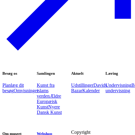
Besøg os
Samlingen
Aktuelt
Læring
Planlæg dit
Kunst fra
Udstillinger
Davids
Undervisning
B
besøg
Omvisninger
islams
Bazar
Kalender
undervisning
verden
Ældre
Europæisk
Kunst
Nyere
Dansk Kunst
Copyright
Om museet
Webshop