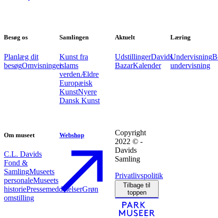
Besøg os
Samlingen
Aktuelt
Læring
Planlæg dit
Kunst fra
Udstillinger
Davids
Undervisning
B
besøg
Omvisninger
islams
Bazar
Kalender
undervisning
verden
Ældre
Europæisk
Kunst
Nyere
Dansk Kunst
Copyright
Om museet
Webshop
2022 © -
Davids
C.L. Davids
Samling
Fond &
Samling
Museets
Privatlivspolitik
personale
Museets
Tilbage til
historie
Pressemeddelelser
Grøn
toppen
omstilling