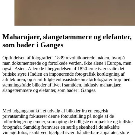
Maharajaer, slangetæmmere og elefanter,
som bader i Ganges
Opfindelsen af fotografiet i 1839 revolutionerede måden, hvorpå
man dokumenterede og fortolkede verden, ikke alene i Europa, men
også i Asien. Allerede i begyndelsen af 1850’erne iværksatte det
britiske styre i Indien en imponerende fotografisk kortlægning af
arkitekturen, og snart fulgte entusiastiske amatørfotografer trop med
stemningsfulde billeder af livet i samtiden, inklusiv maharajaer,
slangetæmmere og elefanter, som bader i Ganges.
Med udgangspunkt i et udvalg af billeder fra en engelsk
privatsamling fokuserer denne fotoudstilling på nogle af de
udfordringer og emner, som optog de tidligste europæiske og indiske
fotografer. Samtidig fremvises en særlig skønhed i de såkaldte
vintage-fotos, skabt ved hjælp af svært håndterbare apparater, store