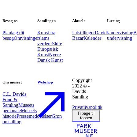
Besøg os
Samlingen
Aktuelt
Læring
Planlæg dit
Kunst fra
Udstillinger
Davids
Undervisning
B
besøg
Omvisninger
islams
Bazar
Kalender
undervisning
verden
Ældre
Europæisk
Kunst
Nyere
Dansk Kunst
Copyright
Om museet
Webshop
2022 © -
Davids
C.L. Davids
Samling
Fond &
Samling
Museets
Privatlivspolitik
personale
Museets
Tilbage til
historie
Pressemeddelelser
Grøn
toppen
omstilling